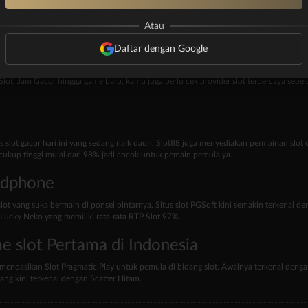
donesia dari berbagai pelosok. Maka dari itu Gaspol88 menjawab pertanyaan para pe
lisensi resmi dari organisasi judi dunia seperti PGSoft, Pragmatic Play, Nolimit city,
Atau
omendasi Gaspol88 2026
Daftar dengan Google
aspol88 agar gampang menang Jackpot. Bermain di APK SLOT memang diperlukan kemahi
ot, Jam Gacor hingga game baru, kamu juga perlu cek provider slot terpercaya sebel
us slot gacor hari ini yang sedang naik daun. Slot88 juga menyediakan permainan sl
cukup tinggi mulai dari 98% jadi cocok untuk pemain pemula ya.
andphone
lot yang suka bermain di ponsel pintarnya. Situs slot PGSoft kini semakin terkenal
Lucky Neko yang memiliki rata-rata RTP Slot 97%.
 slot Pertama di Indonesia
mendasikan Slot Pragmatic Play untuk pemula di bidang slot. Awalnya terkenal dengan
ng kini terkenal dengan Scatter Hitam.