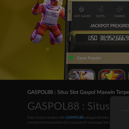
GASPOL88 : Situs Slot Gaspol Maxwin Terp
GASPOL88 : Situs Slo
Kata Gaspol dipakai oleh
GASPOL88
sebagai identitas situs slot 
membentuk komunitas slot yang penuh semangat dalam mencari ke