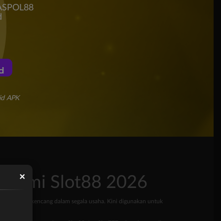
GASPOL88
d
id APK
×
 Resmi Slot88 2026
menancap gas kencang dalam segala usaha. Kini digunakan untuk