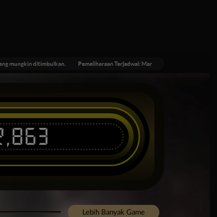
gkin ditimbulkan.
Pemeliharaan Terjadwal: MarbleX pada 31-Jul-2026 dari 00.0
1,598
Lebih Banyak Game