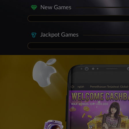
New Games
Jackpot Games