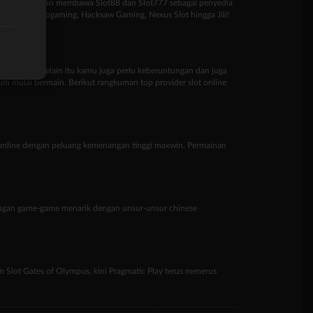
cinta slot dengan membawa Slot88 dan Slot777 sebagai penyedia
 Habanero, Microgaming, Hacksaw Gaming, Nexus Slot hingga Jili!
ran, tapi selain itu kamu juga perlu keberuntungan dan juga
um mulai bermain. Berikut rangkuman top provider slot online
ot online dengan peluang kemenangan tinggi maxwin. Permainan
 dengan game-game menarik dengan unsur-unsur chinese
 Slot Gates of Olympus, kini Pragmatic Play terus menerus