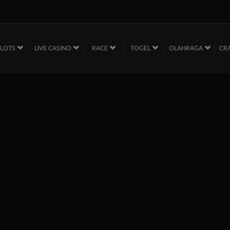
SLOTS
LIVE CASINO
RACE
TOGEL
OLAHRAGA
CR