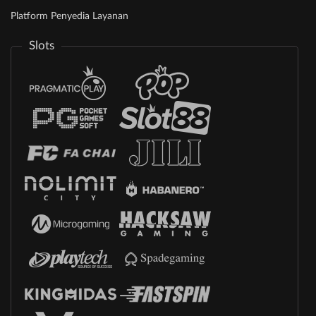
Platform Penyedia Layanan
Slots