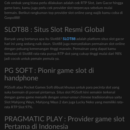
Cek ombak yang biasa perlu dilakukan adalah cek RTP Slot, Jam Gacor hingga
game baru, kamu juga perlu cek provider slot terpercaya sebelum mulai
bermain. Berikut rangkuman top provider slot online yang wajib kamu coba di
Gaspol88!
SLOT88 : Situs Slot Resmi Global
Banyak yang bertanya apa itu Slot88?
SLOT88
adalah platform situs slot gacor
hari ini yang sedang naik daun. Slot88 juga menyediakan permainan slot online
dengan peluang kemenangan tinggi maxwin. Permainan yang dapat kamu
temukan di Slot88 rata-rata punya RTP slot yang cukup tinggi mulai dari 98%
jadi cocok untuk pemain pemula ya.
PG SOFT : Pionir game slot di
handphone
PGSoft atau Pocket Games Soft dibuat khusus untuk para pecinta slot yang
suka bermain di ponsel pintarnya. Situs slot PGSoft kini semakin terkenal
dengan game-game menarik dengan unsur-unsur chinese tradisionalnya yaitu
Slot Mahjong Ways, Mahjong Ways 2 dan juga Lucky Neko yang memiliki rata-
rata RTP Slot 97%.
PRAGMATIC PLAY : Provider game slot
Pertama di Indonesia