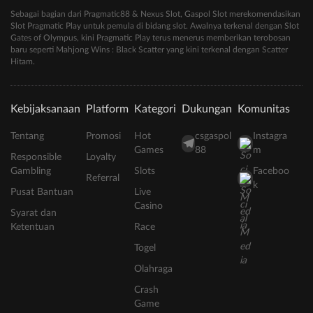
Sebagai bagian dari Pragmatic88 & Nexus Slot, Gaspol Slot merekomendasikan
Slot Pragmatic Play untuk pemula di bidang slot. Awalnya terkenal dengan Slot
Gates of Olympus, kini Pragmatic Play terus menerus memberikan terobosan
baru seperti Mahjong Wins : Black Scatter yang kini terkenal dengan Scatter
Hitam.
Kebijaksanaan
Platform
Kategori
Dukungan
Komunitas
Tentang
Promosi
Hot
csgaspol
Instagra
Games
88
m
Responsible
Loyalty
Gambling
Slots
Faceboo
Referral
k
Pusat Bantuan
Live
Casino
Syarat dan
Ketentuan
Race
Togel
Olahraga
Crash
Game