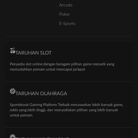
Arcade
Poker
E-Sports
TARUHAN SLOT
Penyedia slot online dengan beragam pilihan game menarik yang
memudahkan pemain untuk mencapai jackpot
TARUHAN OLAHRAGA
Sportsbook Gaming Platform Terbaik menawarkan lebih banyak game,
odds yang lebih tinggi, dan menyediakan pilihan yang lebih banyak
untuk pemain.