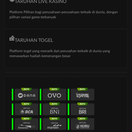
TARUHAN LIVE KASINO
Platform Pilihan bagi perusahaan-perusahaan terbaik di dunia, dengan
pilihan variasi game terbanyak
TARUHAN TOGEL
Platform togel yang menarik dari perusahan terbaik di dunia yang
menawarkan hadiah kemenangan besar