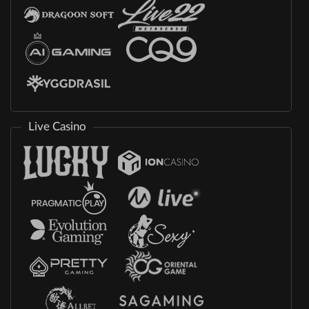
Live Casino