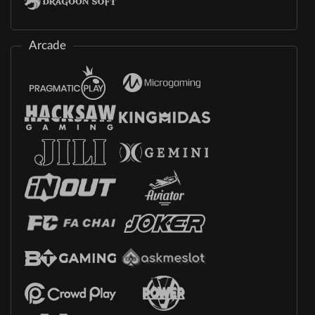
Arcade