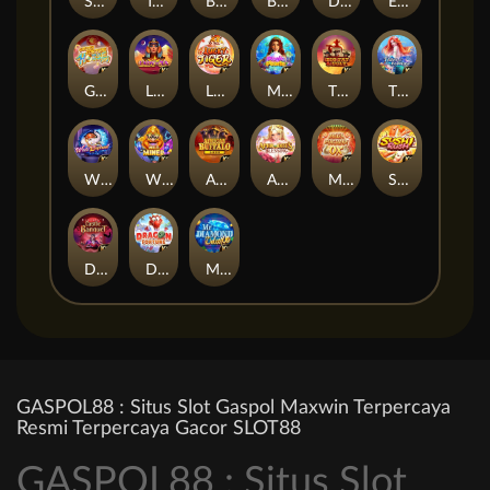
Sugar Candy Bonanza
Treasures of Olympus 1000
BREAK THE BANK
BUNNY VIP NIGHT
DIAMOND KING
EYES OF RA
GOLDEN FORTUNE HORSE
LADY OF RA
LUCKY TIGER
MAGIC PEARLS
THE BIG THE FAT THE UGLY
TIDES OF FORTUNE
WHITE ELEPHANT
WILD MINER
AFRICAN BUFFALO 5000
APHRODITE’S BLESSING
MEGA FORTUNE OX
SUSHI RUSH
DRACULA’S CASTLE BANQUET
DRAGON FORTUNE
MR DIAMOND DELUXE
GASPOL88 : Situs Slot Gaspol Maxwin Terpercaya
Resmi Terpercaya Gacor SLOT88
GASPOL88 : Situs Slot