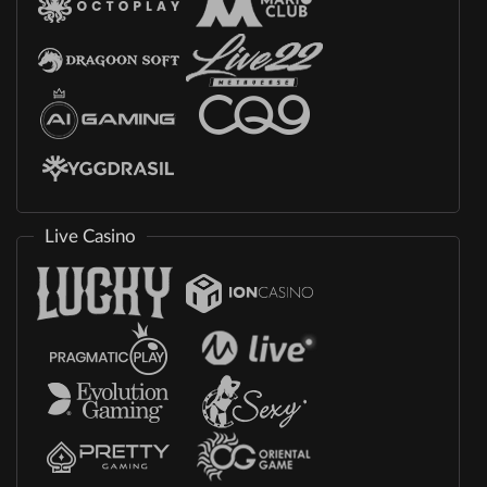
Live Casino