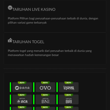
TARUHAN LIVE KASINO
Platform Pilihan bagi perusahaan-perusahaan terbaik di dunia, dengan
pilihan variasi game terbanyak
TARUHAN TOGEL
Platform togel yang menarik dari perusahan terbaik di dunia yang
menawarkan hadiah kemenangan besar