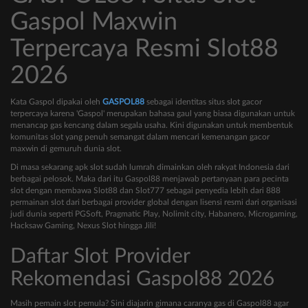
Gaspol Maxwin
Terpercaya Resmi Slot88
2026
Kata Gaspol dipakai oleh
GASPOL88
sebagai identitas situs slot gacor
terpercaya karena 'Gaspol' merupakan bahasa gaul yang biasa digunakan untuk
menancap gas kencang dalam segala usaha. Kini digunakan untuk membentuk
komunitas slot yang penuh semangat dalam mencari kemenangan gacor
maxwin di gemuruh dunia slot.
Di masa sekarang apk slot sudah lumrah dimainkan oleh rakyat Indonesia dari
berbagai pelosok. Maka dari itu Gaspol88 menjawab pertanyaan para pecinta
slot dengan membawa Slot88 dan Slot777 sebagai penyedia lebih dari 888
permainan slot dari berbagai provider global dengan lisensi resmi dari organisasi
judi dunia seperti PGSoft, Pragmatic Play, Nolimit city, Habanero, Microgaming,
Hacksaw Gaming, Nexus Slot hingga Jili!
Daftar Slot Provider
Rekomendasi Gaspol88 2026
Masih pemain slot pemula? Sini diajarin gimana caranya gas di Gaspol88 agar