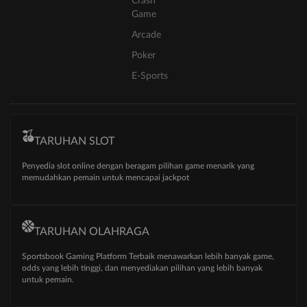
Crash
Game
Arcade
Poker
E-Sports
TARUHAN SLOT
Penyedia slot online dengan beragam pilihan game menarik yang
memudahkan pemain untuk mencapai jackpot
TARUHAN OLAHRAGA
Sportsbook Gaming Platform Terbaik menawarkan lebih banyak game,
odds yang lebih tinggi, dan menyediakan pilihan yang lebih banyak
untuk pemain.