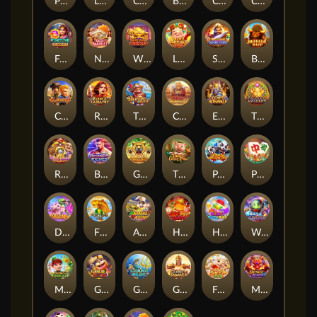
PHOENIX FEVER
LEGEND OF INCA
CYBER GOD OF FORTUNE⁺
BAD RICH WOLF
CATLA'S MONEY MACHINE
CHINESE NEW YEAR 2
Fortune Goddess
NIGHT MARKET
WIN WIN NEKO
Lucky Fortune 3x3
SWORD OF KING
BUFFALO WAYS
COWBOYS
Roma Gladiatrix
TREASURE CRUISE
CRAZY BUFFALO
EGYPT BONANZA
TREASURE RAIDERS
RICH ＭAN
Boxing Riches
GOLDEN PANTHER
THREE LITTLE PIGS
PANDA DRAGON BOAT
PONG PONG HU
DA LE MEN
FORTUNE KOI
ANIMAL RACING
HOT POT PARTY
HAPPY DUO BAO
WAR OF THE UNIVERSE
MAGIC BEANS
GOLD RUSH
GRAND BLUE
GLORY OF ROME
Fortune Sheep
MERGE MAGIC