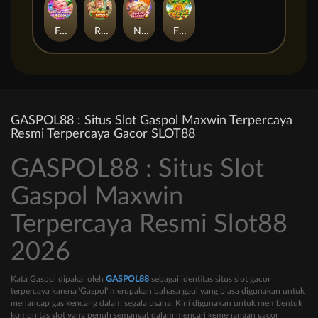
Fortune Money Boom
ROBIN HOOD
NIGHT MARKET 2
FORTUNE EGG
GASPOL88 : Situs Slot Gaspol Maxwin Terpercaya
Resmi Terpercaya Gacor SLOT88
GASPOL88 : Situs Slot
Gaspol Maxwin
Terpercaya Resmi Slot88
2026
Kata Gaspol dipakai oleh
GASPOL88
sebagai identitas situs slot gacor
terpercaya karena 'Gaspol' merupakan bahasa gaul yang biasa digunakan untuk
menancap gas kencang dalam segala usaha. Kini digunakan untuk membentuk
komunitas slot yang penuh semangat dalam mencari kemenangan gacor