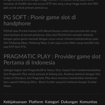
temukan di Slot88 rata-rata punya RTP slot yang cukup tinggi mulai dari 98%
jadi cocok untuk pemain pemula ya.
PG SOFT : Pionir game slot di
handphone
PGSoft atau Pocket Games Soft dibuat khusus untuk para pecinta slot yang
suka bermain di ponsel pintarnya. Situs slot PGSoft kini semakin terkenal
dengan game-game menarik dengan unsur-unsur chinese tradisionalnya yaitu
Slot Mahjong Ways, Mahjong Ways 2 dan juga Lucky Neko yang memiliki rata-
rata RTP Slot 97%.
PRAGMATIC PLAY : Provider game slot
Pertama di Indonesia
Sebagai bagian dari Pragmatic88 & Nexus Slot, Gaspol Slot merekomendasikan
Slot Pragmatic Play untuk pemula di bidang slot. Awalnya terkenal dengan Slot
Gates of Olympus, kini Pragmatic Play terus menerus memberikan terobosan
baru seperti Mahjong Wins : Black Scatter yang kini terkenal dengan Scatter
Hitam.
Kebijaksanaan
Platform
Kategori
Dukungan
Komunitas