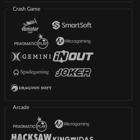
Crash Game
Arcade