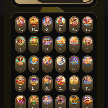
Poker Win
MUSCLE FORTUNE CAT
GOLDEN IDOL
KONG ISLAND
REVOLVER HARE
SUPER ELEMENTS 2
Queen of Inca 2
JUNGLE BANG BANG
DJ BOOM BOOM
Sugar Bang Bang 2
SUGAR BANG BANG PLUS
Chinese New Year Moreways
Queen of Inca
SUPER ELEMENTS
POKER WIN 2
ZEUS
GOLDEN GENIE
SUGAR BANG BANG
CHINESE NEW YEAR
LUXURY GOLDEN PANTHER
OPEN VAULT
CHILIHUAHUA
LUCKY FORTUNES
TREASURES OF ODIN