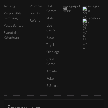
Tentang
Promosi
Hot
csgaspol
Instagra
Games
88
m
Responsible
Loyalty
Gambling
Slots
Faceboo
Referral
k
Pusat Bantuan
Live
Casino
Syarat dan
Ketentuan
Race
Togel
Olahraga
Crash
Game
Arcade
Poker
E-Sports