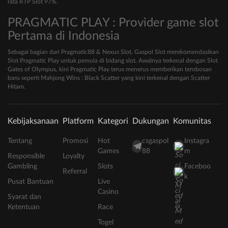
rata RTP Slot 97%.
PRAGMATIC PLAY : Provider game slot
Pertama di Indonesia
Sebagai bagian dari Pragmatic88 & Nexus Slot, Gaspol Slot merekomendasikan
Slot Pragmatic Play untuk pemula di bidang slot. Awalnya terkenal dengan Slot
Gates of Olympus, kini Pragmatic Play terus menerus memberikan terobosan
baru seperti Mahjong Wins : Black Scatter yang kini terkenal dengan Scatter
Hitam.
Kebijaksanaan
Platform
Kategori
Dukungan
Komunitas
Tentang
Promosi
Hot
csgaspol
Instagra
Games
88
m
Responsible
Loyalty
Gambling
Slots
Faceboo
Referral
k
Pusat Bantuan
Live
Casino
Syarat dan
Ketentuan
Race
Togel