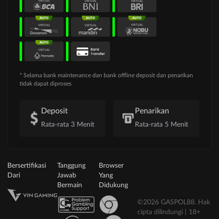
* Selama bank maintenance dan bank offline deposit dan penarikan
tidak dapat diproses
Deposit
Penarikan
Rata-rata 3 Menit
Rata-rata 5 Menit
Bersertifikasi
Tanggung
Browser
Dari
Jawab
Yang
Bermain
Didukung
©2026 GASPOL88. Hak
cipta dilindungi | 18+