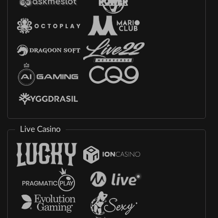
Live Casino