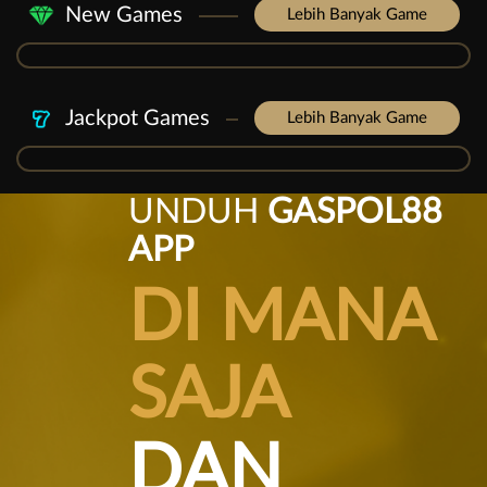
New Games
Lebih Banyak Game
Jackpot Games
Lebih Banyak Game
UNDUH
GASPOL88
APP
DI MANA
SAJA
DAN