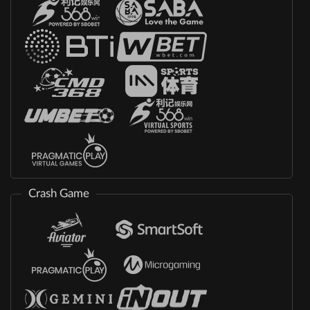
Crash Game