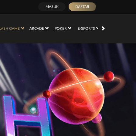
MASUK
DAFTAR
PROMOSI
RASH GAME
ARCADE
POKER
E-SPORTS