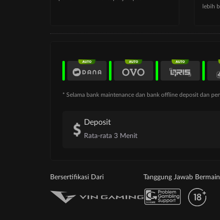
lebih 
* Selama bank maintenance dan bank offline deposit dan pen
Deposit
Rata-rata 3 Menit
Bersertifikasi Dari
Tanggung Jawab Bermain