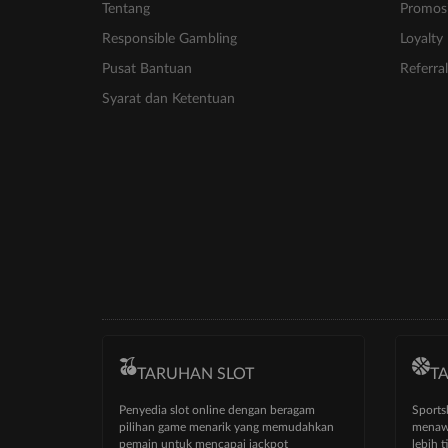
Tentang
Promos
Responsible Gambling
Loyalty
Pusat Bantuan
Referral
Syarat dan Ketentuan
TARUHAN SLOT
T
Penyedia slot online dengan beragam
Sports
pilihan game menarik yang memudahkan
menawa
pemain untuk mencapai jackpot
lebih 