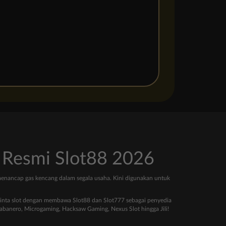
 Resmi Slot88 2026
 menancap gas kencang dalam segala usaha. Kini digunakan untuk
ecinta slot dengan membawa Slot88 dan Slot777 sebagai penyedia
y, Habanero, Microgaming, Hacksaw Gaming, Nexus Slot hingga Jili!