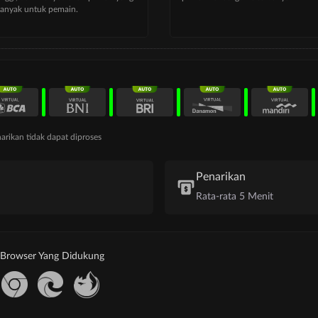
banyak untuk pemain.
arikan tidak dapat diproses
Penarikan
Rata-rata 5 Menit
Browser Yang Didukung