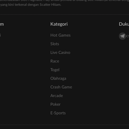
yang kini terkenal dengan Scatter Hitam.
rm
Kategori
Duk
i
Hot Games
c
Slots
Live Casino
Race
Togel
Olahraga
Crash Game
Arcade
Poker
E-Sports