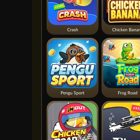
Crash
Chicken Bana
Pengu Sport
Frog Road