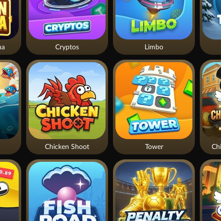
na
Cryptos
Limbo
Chicken Shoot
Tower
Ch