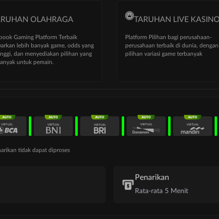
ARUHAN OLAHRAGA
TARUHAN LIVE KASIN
book Gaming Platform Terbaik
Platform Pilihan bagi perusahaan-
rkan lebih banyak game, odds yang
perusahaan terbaik di dunia, dengan
tinggi, dan menyediakan pilihan yang
pilihan variasi game terbanyak
banyak untuk pemain.
arikan tidak dapat diproses
Penarikan
Rata-rata 5 Menit