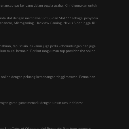
 menancap gas kencang dalam segala usaha. Kini digunakan untuk
ecinta slot dengan membawa Slot88 dan Slot777 sebagai penyedia
y, Habanero, Microgaming, Hacksaw Gaming, Nexus Slot hingga Jili!
iran, tapi selain itu kamu juga perlu keberuntungan dan juga
lum mulai bermain. Berikut rangkuman top provider slot online
lot online dengan peluang kemenangan tinggi maxwin. Permainan
l dengan game-game menarik dengan unsur-unsur chinese
an Slot Gates of Olympus, kini Pragmatic Play terus menerus