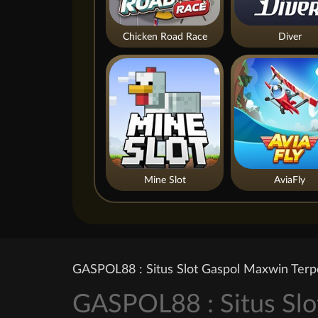
Chicken Road Race
Diver
Mine Slot
AviaFly
GASPOL88 : Situs Slot Gaspol Maxwin Ter
GASPOL88 : Situs Slo