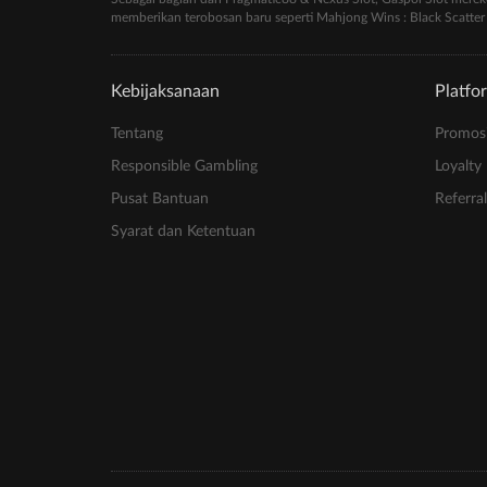
memberikan terobosan baru seperti Mahjong Wins : Black Scatter 
Kebijaksanaan
Platfo
Tentang
Promos
Responsible Gambling
Loyalty
Pusat Bantuan
Referral
Syarat dan Ketentuan