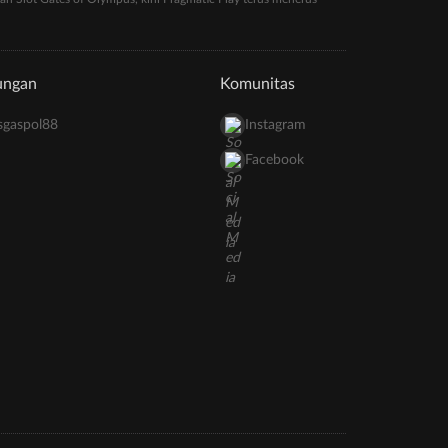
ungan
Komunitas
sgaspol88
Instagram
Facebook