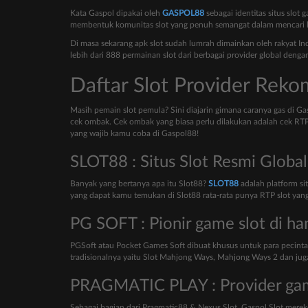
Kata Gaspol dipakai oleh
GASPOL88
sebagai identitas situs slo
membentuk komunitas slot yang penuh semangat dalam mencari 
Di masa sekarang apk slot sudah lumrah dimainkan oleh rakyat I
lebih dari 888 permainan slot dari berbagai provider global dengan
Daftar Slot Provider Rek
Masih pemain slot pemula? Sini diajarin gimana caranya gas di 
cek ombak. Cek ombak yang biasa perlu dilakukan adalah cek RTP 
yang wajib kamu coba di Gaspol88!
SLOT88 : Situs Slot Resmi Global
Banyak yang bertanya apa itu Slot88?
SLOT88
adalah platform si
yang dapat kamu temukan di Slot88 rata-rata punya RTP slot yang
PG SOFT : Pionir game slot di h
PGSoft atau Pocket Games Soft dibuat khusus untuk para pecinta 
tradisionalnya yaitu Slot Mahjong Ways, Mahjong Ways 2 dan jug
PRAGMATIC PLAY : Provider game
Sebagai bagian dari Pragmatic88 & Nexus Slot, Gaspol Slot merek