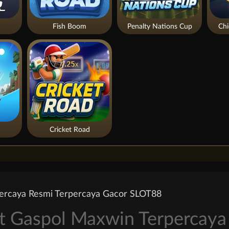
Fish Boom
Penalty Nations Cup
Chi
Cricket Road
percaya Resmi Terpercaya Gacor SLOT88
t Gaspol Maxwin Terpercaya