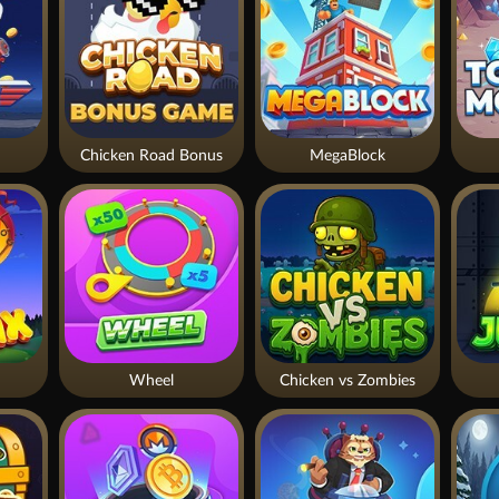
Chicken Road Bonus
MegaBlock
Wheel
Chicken vs Zombies