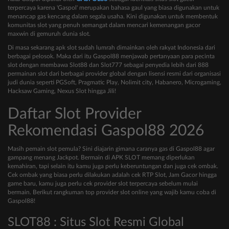
terpercaya karena 'Gaspol' merupakan bahasa gaul yang biasa digunakan untuk
menancap gas kencang dalam segala usaha. Kini digunakan untuk membentuk
komunitas slot yang penuh semangat dalam mencari kemenangan gacor
maxwin di gemuruh dunia slot.
Di masa sekarang apk slot sudah lumrah dimainkan oleh rakyat Indonesia dari
berbagai pelosok. Maka dari itu Gaspol88 menjawab pertanyaan para pecinta
slot dengan membawa Slot88 dan Slot777 sebagai penyedia lebih dari 888
permainan slot dari berbagai provider global dengan lisensi resmi dari organisasi
judi dunia seperti PGSoft, Pragmatic Play, Nolimit city, Habanero, Microgaming,
Hacksaw Gaming, Nexus Slot hingga Jili!
Daftar Slot Provider
Rekomendasi Gaspol88 2026
Masih pemain slot pemula? Sini diajarin gimana caranya gas di Gaspol88 agar
gampang menang Jackpot. Bermain di APK SLOT memang diperlukan
kemahiran, tapi selain itu kamu juga perlu keberuntungan dan juga cek ombak.
Cek ombak yang biasa perlu dilakukan adalah cek RTP Slot, Jam Gacor hingga
game baru, kamu juga perlu cek provider slot terpercaya sebelum mulai
bermain. Berikut rangkuman top provider slot online yang wajib kamu coba di
Gaspol88!
SLOT88 : Situs Slot Resmi Global