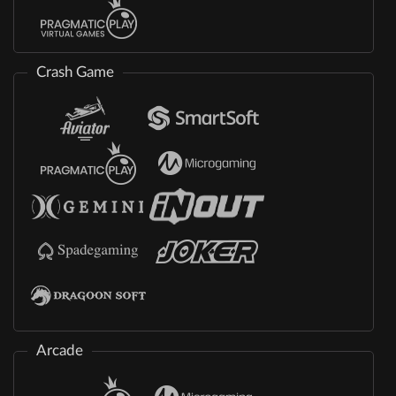
Crash Game
Arcade