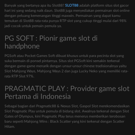
Banyak yang bertanya apa itu Slot88?
SLOT88
adalah platform situs slot gacor
hari ini yang sedang naik daun. Slot88 juga menyediakan permainan slot online
dengan peluang kemenangan tinggi maxwin. Permainan yang dapat kamu
temukan di Slot88 rata-rata punya RTP slot yang cukup tinggi mulai dari 98%
jadi cocok untuk pemain pemula ya.
PG SOFT : Pionir game slot di
handphone
PGSoft atau Pocket Games Soft dibuat khusus untuk para pecinta slot yang
suka bermain di ponsel pintarnya. Situs slot PGSoft kini semakin terkenal
dengan game-game menarik dengan unsur-unsur chinese tradisionalnya yaitu
Slot Mahjong Ways, Mahjong Ways 2 dan juga Lucky Neko yang memiliki rata-
rata RTP Slot 97%.
PRAGMATIC PLAY : Provider game slot
Pertama di Indonesia
Sebagai bagian dari Pragmatic88 & Nexus Slot, Gaspol Slot merekomendasikan
Slot Pragmatic Play untuk pemula di bidang slot. Awalnya terkenal dengan Slot
Gates of Olympus, kini Pragmatic Play terus menerus memberikan terobosan
baru seperti Mahjong Wins : Black Scatter yang kini terkenal dengan Scatter
Hitam.