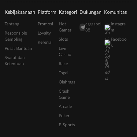
Kebijaksanaan
Platform
Kategori
Dukungan
Komunitas
Tentang
Promosi
Hot
csgaspol
Instagra
Games
88
m
Responsible
Loyalty
Gambling
Slots
Faceboo
Referral
k
Pusat Bantuan
Live
Casino
Syarat dan
Ketentuan
Race
Togel
Olahraga
Crash
Game
Arcade
Poker
E-Sports