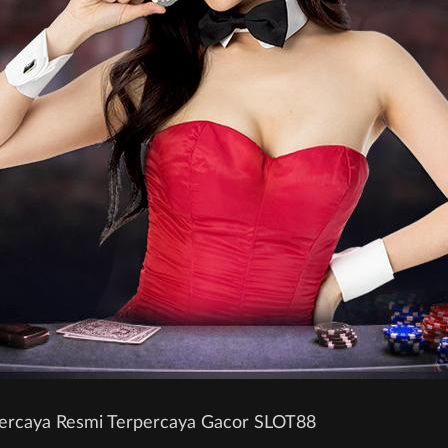
percaya Resmi Terpercaya Gacor SLOT88