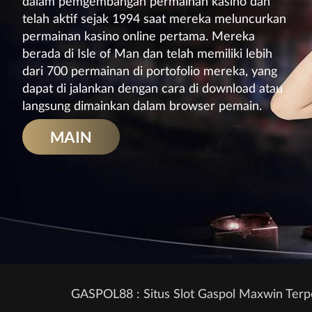
dalam pemgembangan permainan kasino dan
telah aktif sejak 1994 saat mereka meluncurkan
permainan kasino online pertama. Mereka
berada di Isle of Man dan telah memiliki lebih
dari 700 permainan di portofolio mereka, yang
dapat di jalankan dengan cara di download atau
langsung dimainkan dalam browser pemain.
MAIN
GASPOL88 : Situs Slot Gaspol Maxwin Ter