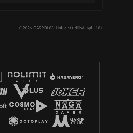
©2026 GASPOL88. Hak cipta dilindungi | 18+