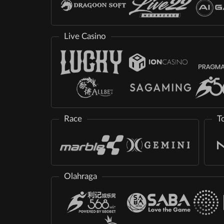
Live Casino
Race
T
Olahraga