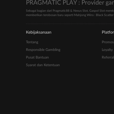
PRAGMATIC PLAY : Provider game
Sebagai bagian dari Pragmatic88 & Nexus Slot, Gaspol Slot merek
memberikan terobosan baru seperti Mahjong Wins : Black Scatter 
Kebijaksanaan
Platfo
Tentang
Promos
Responsible Gambling
Loyalty
Pusat Bantuan
Referral
Syarat dan Ketentuan