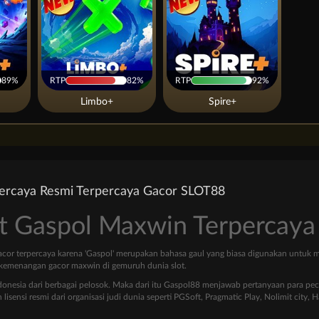
89%
RTP
82%
RTP
92%
Limbo+
Spire+
percaya Resmi Terpercaya Gacor SLOT88
t Gaspol Maxwin Terpercaya
t gacor terpercaya karena 'Gaspol' merupakan bahasa gaul yang biasa digunakan untuk
kemenangan gacor maxwin di gemuruh dunia slot.
ndonesia dari berbagai pelosok. Maka dari itu Gaspol88 menjawab pertanyaan para p
 lisensi resmi dari organisasi judi dunia seperti PGSoft, Pragmatic Play, Nolimit cit