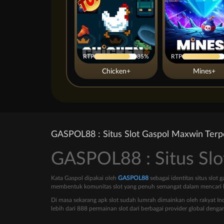
RTP
85%
RTP
Chicken+
Mines+
GASPOL88 : Situs Slot Gaspol Maxwin Ter
GASPOL88 : Situs Slo
Kata Gaspol dipakai oleh
GASPOL88
sebagai identitas situs slo
membentuk komunitas slot yang penuh semangat dalam mencari 
Di masa sekarang apk slot sudah lumrah dimainkan oleh rakyat I
lebih dari 888 permainan slot dari berbagai provider global dengan