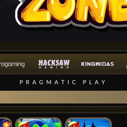
PRAGMATIC PLAY