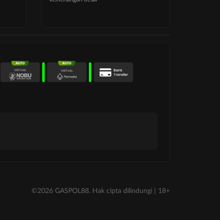
©2026 GASPOL88. Hak cipta dilindungi | 18+