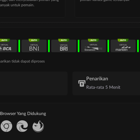
banyak untuk pemain.
arikan tidak dapat diproses
Penarikan
Rata-rata 5 Menit
Browser Yang Didukung