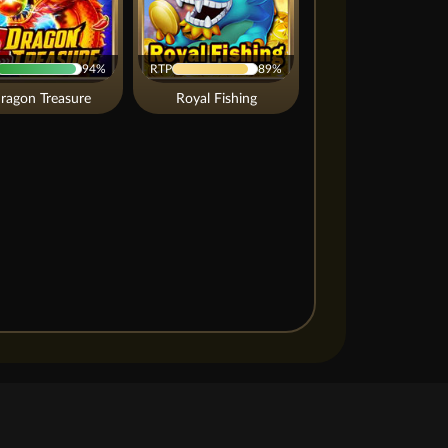
94%
RTP
89%
ragon Treasure
Royal Fishing