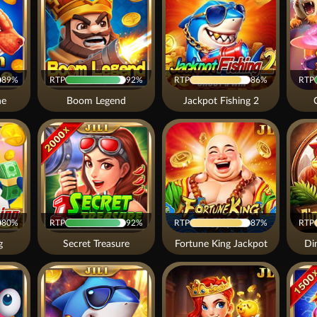
89%
RTP
92%
RTP
86%
RTP
ne
Boom Legend
Jackpot Fishing 2
80%
RTP
92%
RTP
87%
RTP
g
Secret Treasure
Fortune King Jackpot
Di