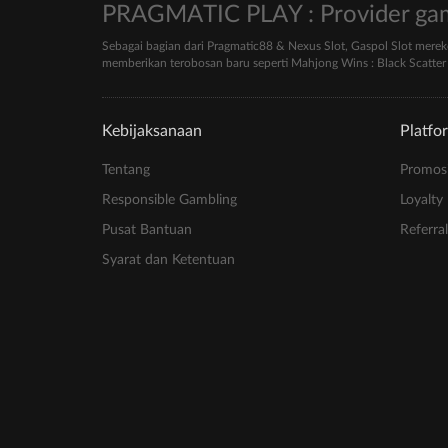
PRAGMATIC PLAY : Provider game
Sebagai bagian dari Pragmatic88 & Nexus Slot, Gaspol Slot merek
memberikan terobosan baru seperti Mahjong Wins : Black Scatter 
Kebijaksanaan
Platfo
Tentang
Promos
Responsible Gambling
Loyalty
Pusat Bantuan
Referral
Syarat dan Ketentuan