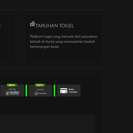
O
TARUHAN TOGEL
Platform togel yang menarik dari perusahan
terbaik di dunia yang menawarkan hadiah
kemenangan besar