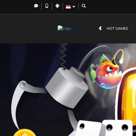
HOT GAMES