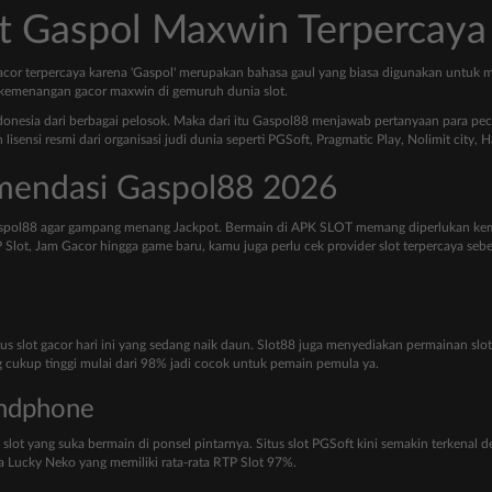
t Gaspol Maxwin Terpercaya
t gacor terpercaya karena 'Gaspol' merupakan bahasa gaul yang biasa digunakan untuk
kemenangan gacor maxwin di gemuruh dunia slot.
ndonesia dari berbagai pelosok. Maka dari itu Gaspol88 menjawab pertanyaan para p
 lisensi resmi dari organisasi judi dunia seperti PGSoft, Pragmatic Play, Nolimit cit
omendasi Gaspol88 2026
Gaspol88 agar gampang menang Jackpot. Bermain di APK SLOT memang diperlukan kemah
Slot, Jam Gacor hingga game baru, kamu juga perlu cek provider slot terpercaya sebe
tus slot gacor hari ini yang sedang naik daun. Slot88 juga menyediakan permainan s
 cukup tinggi mulai dari 98% jadi cocok untuk pemain pemula ya.
andphone
slot yang suka bermain di ponsel pintarnya. Situs slot PGSoft kini semakin terkena
a Lucky Neko yang memiliki rata-rata RTP Slot 97%.