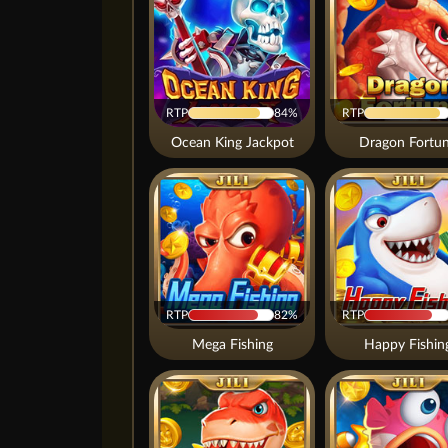
RTP
84%
RTP
Ocean King Jackpot
Dragon Fortu
RTP
82%
RTP
Mega Fishing
Happy Fishin