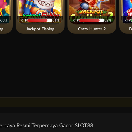
83%
RTP
81%
RTP
82%
RTP
ng
Jackpot Fishing
Crazy Hunter 2
D
percaya Resmi Terpercaya Gacor SLOT88