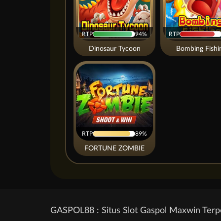
RTP
94%
RTP
Dinosaur Tycoon
Bombing Fishi
RTP
89%
FORTUNE ZOMBIE
GASPOL88 : Situs Slot Gaspol Maxwin Ter