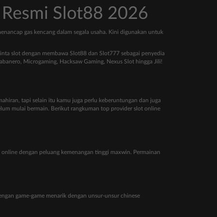
 Resmi Slot88 2026
 menancap gas kencang dalam segala usaha. Kini digunakan untuk
ecinta slot dengan membawa Slot88 dan Slot777 sebagai penyedia
y, Habanero, Microgaming, Hacksaw Gaming, Nexus Slot hingga Jili!
iran, tapi selain itu kamu juga perlu keberuntungan dan juga
lum mulai bermain. Berikut rangkuman top provider slot online
lot online dengan peluang kemenangan tinggi maxwin. Permainan
l dengan game-game menarik dengan unsur-unsur chinese