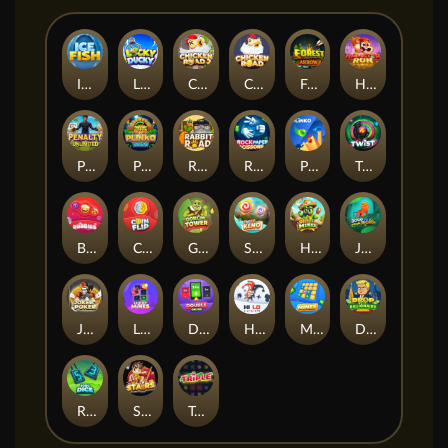
Ice Fish
Lucky Ducky
Chicken Road 2.0
Chicken Road
Forest Arrow
Hamster Run
Penalty Unlimited
Plinko Aztec
Rabbit Road
Rock Paper Scissors
Plinko 1000
Twist
Bubbles
Сoinflip
Goblin-tower
Sweet Keno
Hot-mines
Jogo Do Bicho
Joker Poker
Lucky mines
Double Online
Hilo Joker
Mines
Drop The Billionaire
Robo dice
Stairs
Triple