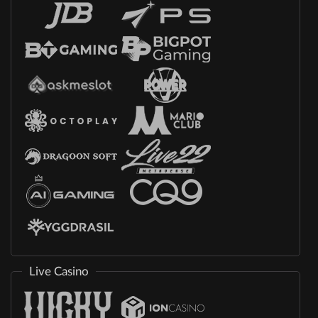
Live Casino