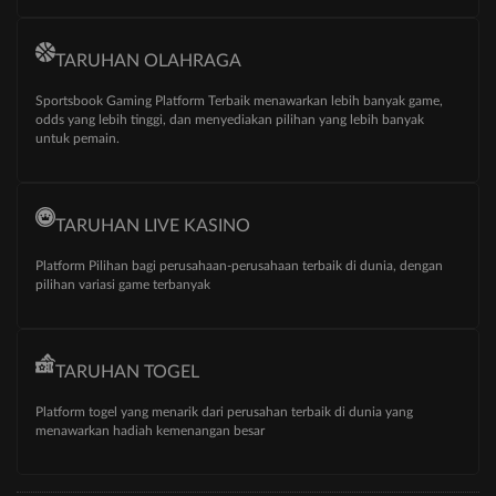
TARUHAN OLAHRAGA
Sportsbook Gaming Platform Terbaik menawarkan lebih banyak game,
odds yang lebih tinggi, dan menyediakan pilihan yang lebih banyak
untuk pemain.
TARUHAN LIVE KASINO
Platform Pilihan bagi perusahaan-perusahaan terbaik di dunia, dengan
pilihan variasi game terbanyak
TARUHAN TOGEL
Platform togel yang menarik dari perusahan terbaik di dunia yang
menawarkan hadiah kemenangan besar