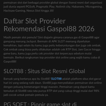
permainan slot dari berbagai provider global dengan lisensi resmi dari organisasi
judi dunia seperti PGSoft, Pragmatic Play, Nolimit city, Habanero, Microgaming,
Hacksaw Gaming, Nexus Slot hingga Jili!
Daftar Slot Provider
Rekomendasi Gaspol88 2026
Masih pemain slot pemula? Sini diajarin gimana caranya gas di Gaspol88 agar
gampang menang Jackpot. Bermain di APK SLOT memang diperlukan
kemahiran, tapi selain itu kamu juga perlu keberuntungan dan juga cek ombak.
Cek ombak yang biasa perlu dilakukan adalah cek RTP Slot, Jam Gacor hingga
game baru, kamu juga perlu cek provider slot terpercaya sebelum mulai
bermain. Berikut rangkuman top provider slot online yang wajib kamu coba di
Gaspol88!
SLOT88 : Situs Slot Resmi Global
Banyak yang bertanya apa itu Slot88?
SLOT88
adalah platform situs slot gacor
hari ini yang sedang naik daun. Slot88 juga menyediakan permainan slot online
dengan peluang kemenangan tinggi maxwin. Permainan yang dapat kamu
temukan di Slot88 rata-rata punya RTP slot yang cukup tinggi mulai dari 98%
jadi cocok untuk pemain pemula ya.
PG SOFT : Pionir game slot di