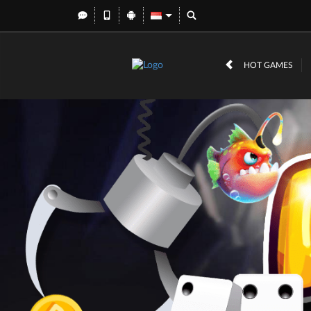
HOT GAMES