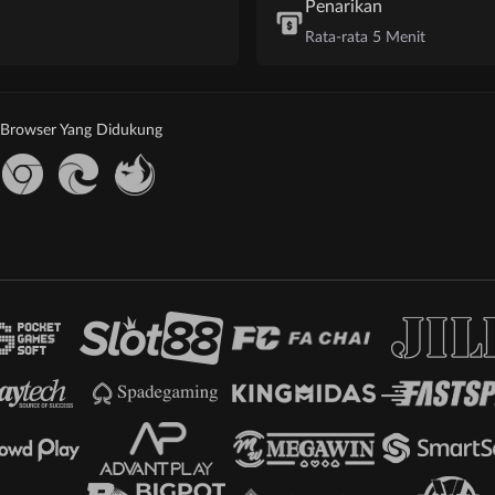
Penarikan
Rata-rata 5 Menit
Browser Yang Didukung