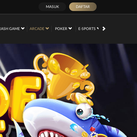
MASUK
DAFTAR
PROMOSI
RASH GAME
ARCADE
POKER
E-SPORTS