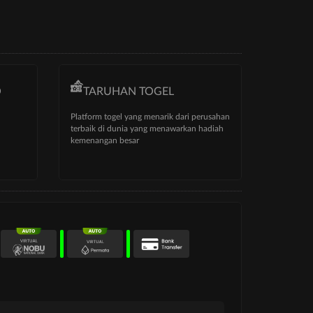
O
TARUHAN TOGEL
Platform togel yang menarik dari perusahan
terbaik di dunia yang menawarkan hadiah
kemenangan besar