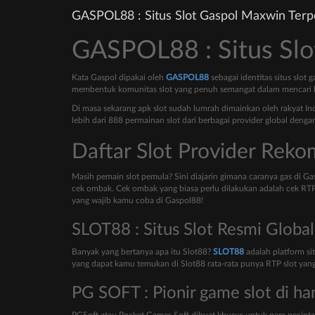
GASPOL88 : Situs Slot Gaspol Maxwin Ter
GASPOL88 : Situs Slo
Kata Gaspol dipakai oleh
GASPOL88
sebagai identitas situs slo
membentuk komunitas slot yang penuh semangat dalam mencari 
Di masa sekarang apk slot sudah lumrah dimainkan oleh rakyat I
lebih dari 888 permainan slot dari berbagai provider global dengan
Daftar Slot Provider Rek
Masih pemain slot pemula? Sini diajarin gimana caranya gas di 
cek ombak. Cek ombak yang biasa perlu dilakukan adalah cek RTP 
yang wajib kamu coba di Gaspol88!
SLOT88 : Situs Slot Resmi Global
Banyak yang bertanya apa itu Slot88?
SLOT88
adalah platform si
yang dapat kamu temukan di Slot88 rata-rata punya RTP slot yang
PG SOFT : Pionir game slot di h
PGSoft atau Pocket Games Soft dibuat khusus untuk para pecinta 