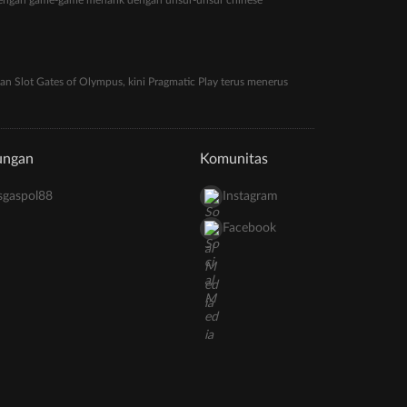
an Slot Gates of Olympus, kini Pragmatic Play terus menerus
ungan
Komunitas
sgaspol88
Instagram
Facebook