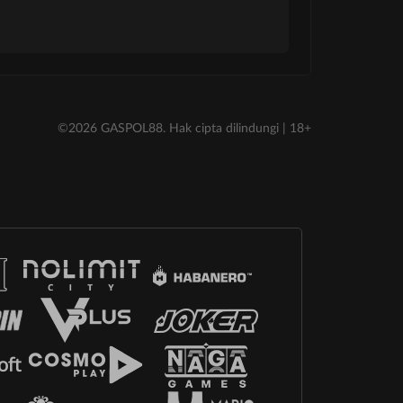
©2026 GASPOL88. Hak cipta dilindungi | 18+