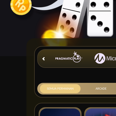
SEMUA PERMAINAN
ARCADE