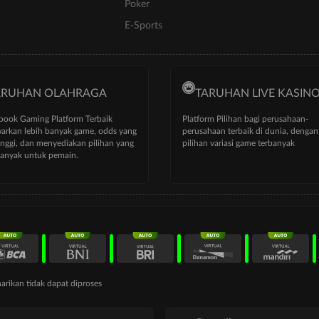
Poker
E-Sports
ARUHAN OLAHRAGA
TARUHAN LIVE KASIN
book Gaming Platform Terbaik
Platform Pilihan bagi perusahaan-
rkan lebih banyak game, odds yang
perusahaan terbaik di dunia, dengan
tinggi, dan menyediakan pilihan yang
pilihan variasi game terbanyak
banyak untuk pemain.
arikan tidak dapat diproses