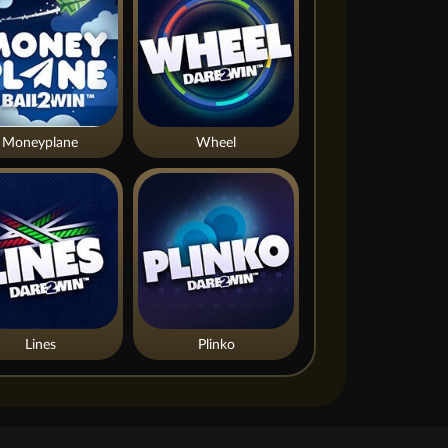
Moneyplane
Wheel
Lines
Plinko