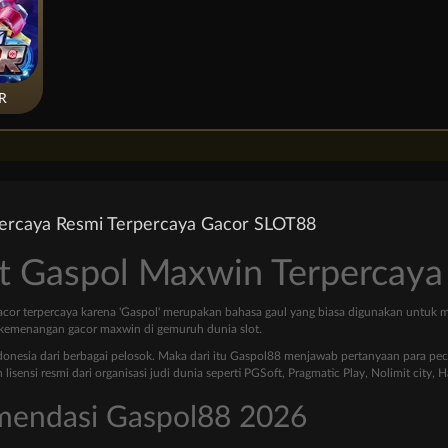
R
percaya Resmi Terpercaya Gacor SLOT88
t Gaspol Maxwin Terpercaya
t gacor terpercaya karena 'Gaspol' merupakan bahasa gaul yang biasa digunakan untuk
kemenangan gacor maxwin di gemuruh dunia slot.
ndonesia dari berbagai pelosok. Maka dari itu Gaspol88 menjawab pertanyaan para p
 lisensi resmi dari organisasi judi dunia seperti PGSoft, Pragmatic Play, Nolimit cit
omendasi Gaspol88 2026