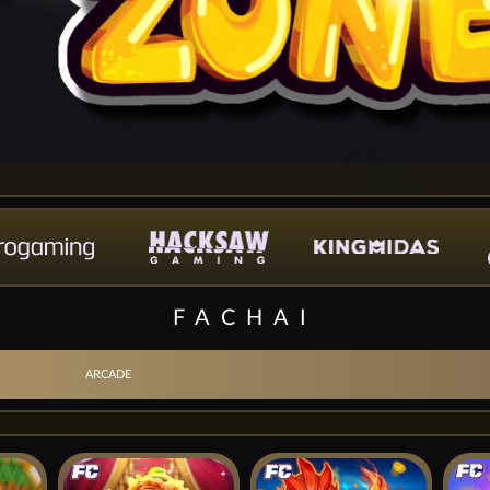
FACHAI
ARCADE