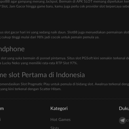
Gaspol88 agar gampang menang Jackpot. Bermain di APK SLOT memang diperlukan kemah
Slot, Jam Gacor hingga game baru, kamu juga perlu cek provider slot terpercaya sebe
tus slot gacor hari ini yang sedang naik daun. Slot88 juga menyediakan permainan s
 cukup tinggi mulai dari 98% jadi cocok untuk pemain pemula ya.
andphone
slot yang suka bermain di ponsel pintarnya. Situs slot PGSoft kini semakin terkena
a Lucky Neko yang memiliki rata-rata RTP Slot 97%.
 slot Pertama di Indonesia
omendasikan Slot Pragmatic Play untuk pemula di bidang slot. Awalnya terkenal deng
yang kini terkenal dengan Scatter Hitam.
rm
Kategori
Duk
i
Hot Games
c
Slots