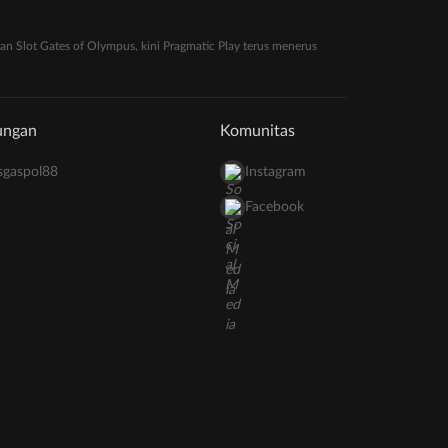
an Slot Gates of Olympus, kini Pragmatic Play terus menerus
ungan
Komunitas
sgaspol88
Instagram
Facebook