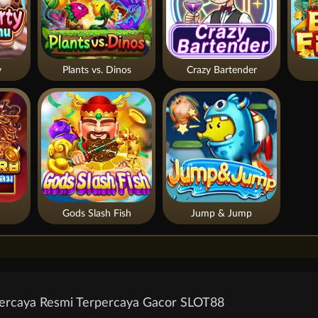
y
Plants vs. Dinos
Crazy Bartender
Gods Slash Fish
Jump & Jump
percaya Resmi Terpercaya Gacor SLOT88