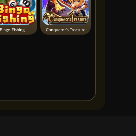
Bingo Fishing
Conqueror's Treasure