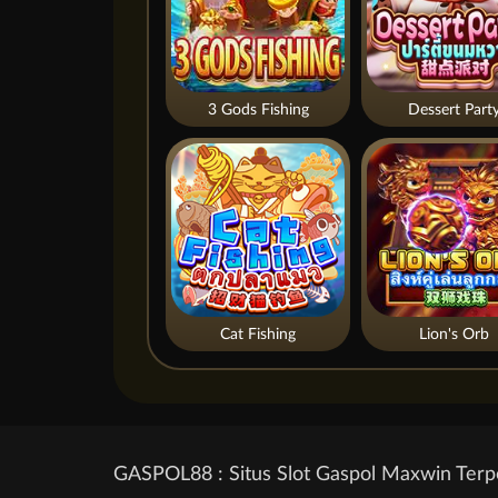
3 Gods Fishing
Dessert Part
Cat Fishing
Lion's Orb
GASPOL88 : Situs Slot Gaspol Maxwin Ter