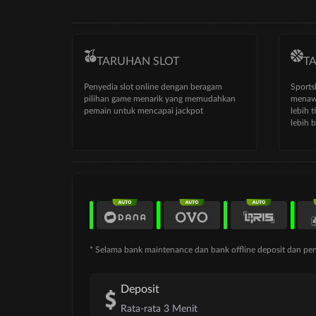
TARUHAN SLOT
T
Penyedia slot online dengan beragam
Sports
pilihan game menarik yang memudahkan
menawa
pemain untuk mencapai jackpot
lebih 
lebih 
* Selama bank maintenance dan bank offline deposit dan pen
Deposit
Rata-rata 3 Menit