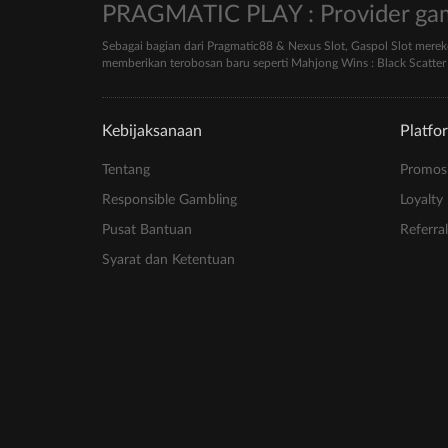
PRAGMATIC PLAY : Provider game
Sebagai bagian dari Pragmatic88 & Nexus Slot, Gaspol Slot merek
memberikan terobosan baru seperti Mahjong Wins : Black Scatter 
Kebijaksanaan
Platfo
Tentang
Promos
Responsible Gambling
Loyalty
Pusat Bantuan
Referral
Syarat dan Ketentuan