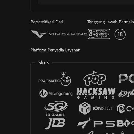
Bersertifikasi Dari
Tanggung Jawab Bermain
Platform Penyedia Layanan
Slots