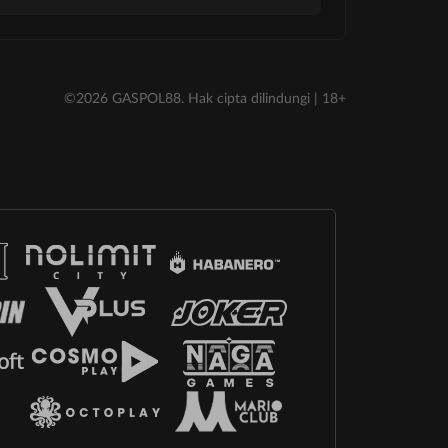
©2026 GASPOL88. Hak cipta dilindungi | 18+