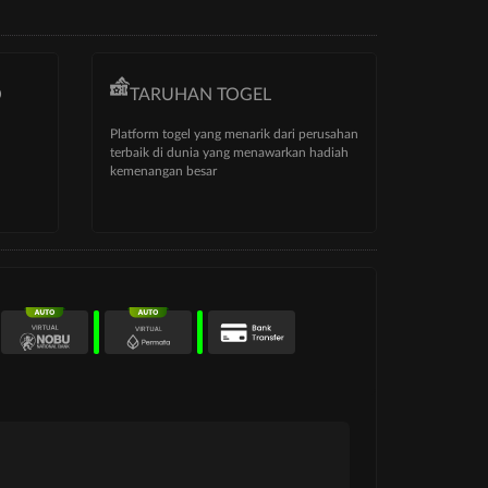
O
TARUHAN TOGEL
Platform togel yang menarik dari perusahan
terbaik di dunia yang menawarkan hadiah
kemenangan besar