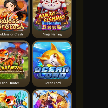
ddess or Crash
Ninja Fishing
Dino Hunter
Ocean Lord